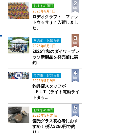
おすすめ商品
2026年8月1日
ロデオクラフト ファッ
トウッサｊｒ入荷しまし
た。
その他・お知らせ
2026年8月1日
2026年秋のダイワ・プレ
ッソ新製品を発売前に実
釣…
その他・お知らせ
2025年5月9日
釣具店スタッフが
L.E.L.T（ライト電動ライ
トタッ…
おすすめ商品
2026年5月31日
偏光グラス初心者におす
すめ！税込3280円で釣
り・…