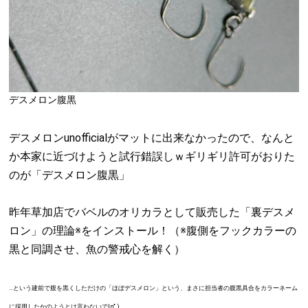
デスメロン腹黒
デスメロンunofficialがマットに出来なかったので、なんと
か本家に近づけようと試行錯誤しｗギリギリ許可がおりた
のが「デスメロン腹黒」
昨年草加店でバ
ベルの
オリカラとして販売した「裏デスメ
ロン」の理論※をインストール！（※腹側をフックカラーの
黒と同調させ、魚の警戒心を解く）
...という建前で腹を黒くしただけの「ほぼデスメロン」という、まさに担当者の腹黒具合をカラーネーム
に採用したかのようとは言わないで|дﾟ)