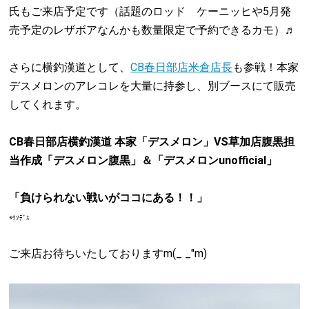
氏もご来店予定です（話題のロッド ケーニッヒや5月発
売予定のレザボアなんかも数量限定で予約できるカモ）♬
さらに横釣漢道として、
CB春日部店米倉店長
も参戦！本家
デスメロンのアレコレを大量に持参し、別ブースにて販売
してくれます。
CB春日部店横釣漢道 本家「デスメロン」VS草加店腹黒担
当作成「デスメロン腹黒」＆「デスメロンunofficial」
「負けられない戦いがココにある！！」
※ｳｿﾃﾞｽ
ご来店お待ちいたしておりますm(_ _"m)