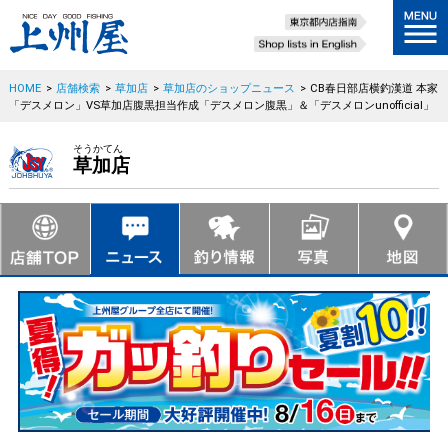
HOME
>
店舗検索
>
草加店
>
草加店のショップニュース
>
CB春日部店横釣漢道 本家
「デスメロン」VS草加店腹黒担当作成「デスメロン腹黒」＆「デスメロンunofficial」
そうかてん
草加店