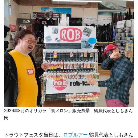
2024年3月のオリカラ「裏メロン」販売風景 鶴貝代表としもきん
氏
トラウトフェスタ当日は、
ロブルアー
鶴貝代表としもきん