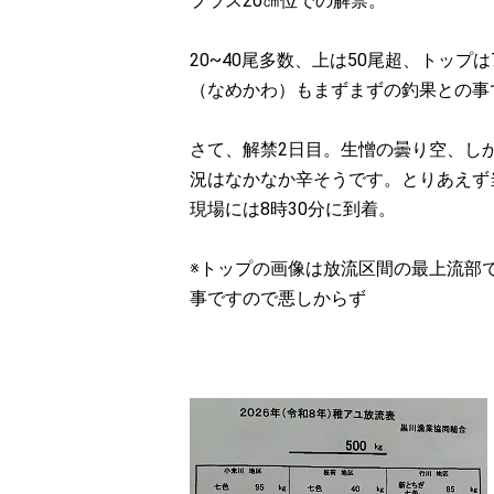
プラス20㎝位での解禁。
20~40尾多数、上は50尾超、トッ
（なめかわ）もまずまずの釣果との事
さて、解禁2日目。生憎の曇り空、し
況はなかなか辛そうです。とりあえず
現場には8時30分に到着。
※トップの画像は放流区間の最上流部
事ですので悪しからず