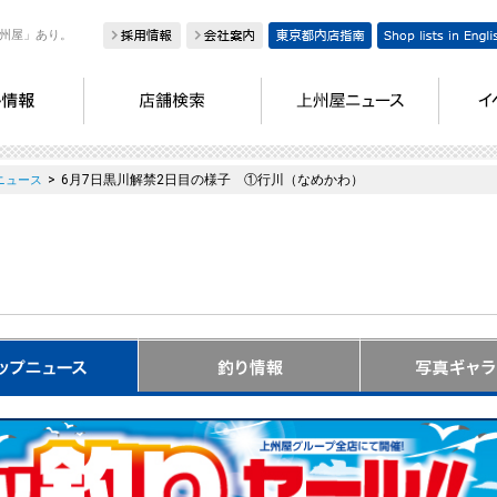
州屋」あり。
>
6月7日黒川解禁2日目の様子 ①行川（なめかわ）
ニュース