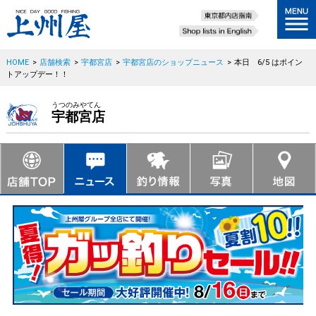
HOME
>
店舗検索
>
宇都宮店
>
宇都宮店のショップニュース
>
本日 6/5 はポイン
トアップデー！！
うつのみやてん
宇都宮店