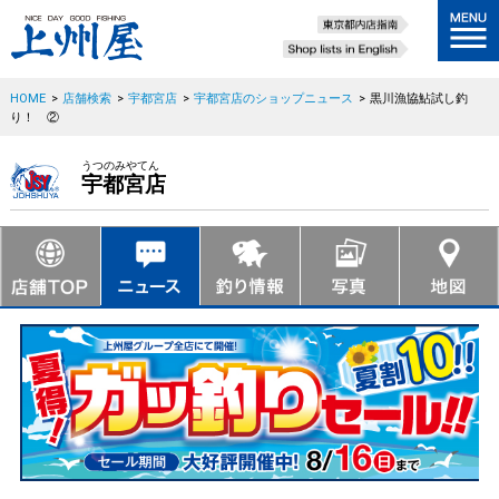
HOME
>
店舗検索
>
宇都宮店
>
宇都宮店のショップニュース
>
黒川漁協鮎試し釣
り！ ②
うつのみやてん
宇都宮店