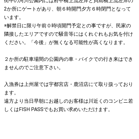
街中の河川公園内には府中橋上流左岸と貝島橋上流左岸の
2か所にゲートがあり、朝６時開門夕方６時閉門となって
います。
※解禁日に限り午前０時頃開門予定との事ですが、民家の
隣接したエリアですので騒音等にはくれぐれもお気を付け
ください。「今後」が無くなる可能性が高くなります。
２か所の駐車場間の公園内の車・バイクでの行き来はでき
ませんのでご注意下さい。
入漁券は上州屋では宇都宮店・鹿沼店にて取り扱っており
ます。
遠方より当日早朝にお越しのお客様は川近くのコンビニ若
しくはFISH PASSでもお買い求めいただけます。