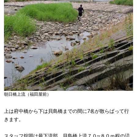
朝日橋上流（福田屋前）
上は府中橋から下は貝島橋までの間に7名が散らばって行
きます。
スタッフ舘岡は最下流部、貝島橋上流７０~８０ｍ程の辺