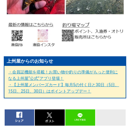
上州屋からのお知らせ
・会員証機能を搭載！お買い物や釣りの準備がもっと便利に
なる上州屋“公式”アプリ登場！
・【上州屋メンバーズカード】毎月5の付く日と30日（5日、
15日、25日、30日）はポイントアップデー！