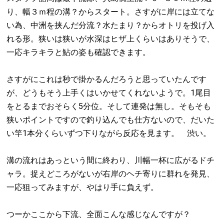
り、幅３ｍ程の溝？からスタート。さすがに岸には立てな
い為、中洲を挟んだ分流？水たまり？からオトリを投げ入
れる形。狭いは狭いが水深はヒザ上くらいはありそうで、
一応キラキラと鮎の姿も確認できます。
さすがにこれは秒で掛かるんだろうと思っていたんです
が、どうもそう上手くはいかせてくれないようで。1尾目
をとるまでおそらく5分位。そして連発は無し。そもそも
狭いポイントですので釣り込んでも仕方ないので、だいた
い竿1本分くらいずつ下りながら反応を見ます。 渋い。
溝の流れはあっという間に終わり、川幅一杯に広がるドチ
ャラ。捉えどころがないが右岸のヘチ寄りに群れを発見、
一応狙ってみますが、やはり手に負えず。
つーかここから下流、全面こんな感じなんですが？