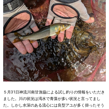
５月31日神流川南甘漁協による試し釣りの情報をいただき
ました。川の状況は渇水で青藻が多い状況と言ってまし
た。しかし水深のある流心には良型アユが多く掛ったそう