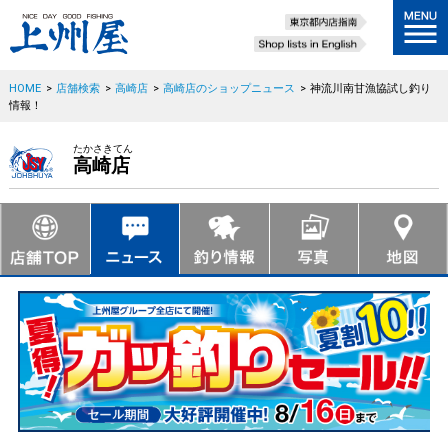
HOME
>
店舗検索
>
高崎店
>
高崎店のショップニュース
>
神流川南甘漁協試し釣り
情報！
たかさきてん
高崎店