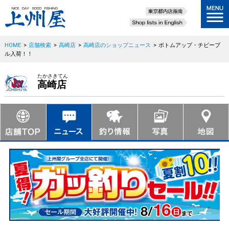
HOME
>
店舗検索
>
高崎店
>
高崎店のショップニュース
>
ボトムアップ・チビーブ
ル入荷！！
たかさきてん
高崎店