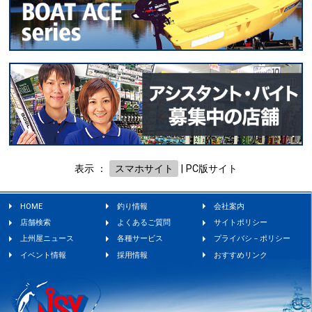
表示 ：
スマホサイト
|
PC版サイト
HOME
釣り情報
会社案内
店舗検索
よくあるご質問
サイトポリシー
上州屋ニュース
各種サービス
プライバシ－ポリシー
イベント情報
採用情報
おすすめリンク