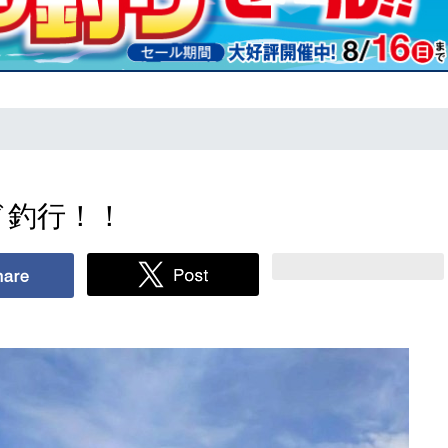
ド釣行！！