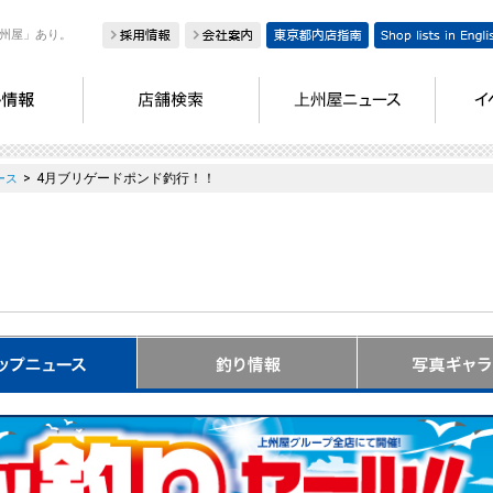
州屋」あり。
>
4月ブリゲードポンド釣行！！
ース