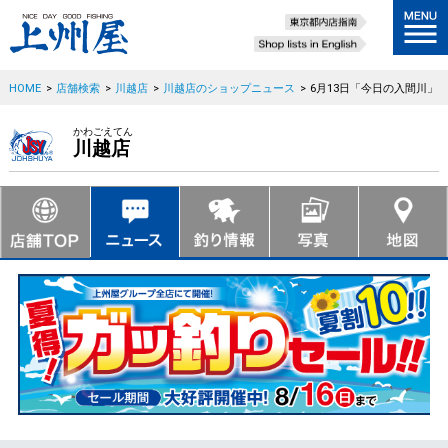
HOME
>
店舗検索
>
川越店
>
川越店のショップニュース
>
6月13日「今日の入間川」
かわごえてん
川越店