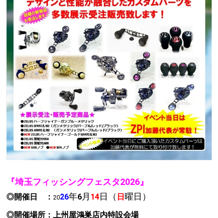
『埼玉フィッシングフェスタ2026』
年
月
日
（
曜日
）
◎開催日 ：
26
6
14
日
20
◎開催場所：上州屋鴻巣店内
特設会場