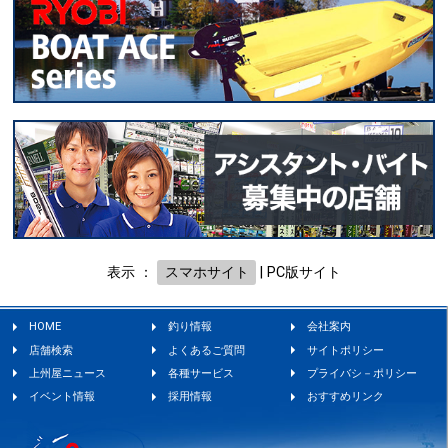
表示 ：
スマホサイト
|
PC版サイト
HOME
釣り情報
会社案内
店舗検索
よくあるご質問
サイトポリシー
上州屋ニュース
各種サービス
プライバシ－ポリシー
イベント情報
採用情報
おすすめリンク