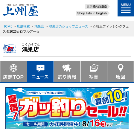
HOME
>
店舗検索
>
鴻巣店
>
鴻巣店のショップニュース
>
☆埼玉フィッシングフェ
スタ2025☆ロブルアー☆
こうのすてん
鴻巣店