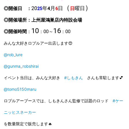
（
）
20
年
月
日
曜日
◎開催日 ：
25
4
6
日
◎開催場所：上州屋鴻巣店内
特設会場
10
16
◎開催時間
：
：00～
：00
みんな大好きロブルアー出店します😍
@rob_lure
@gunma_robshirai
イベント当日は、みんな大好き
#しもきん
さんも常駐します💕
@tomo5150maru
ロブルアーブースでは、しもきんさん監修で話題のロッド
#ケー
ニッヒスネーカー
を数量限定で販売します🔥