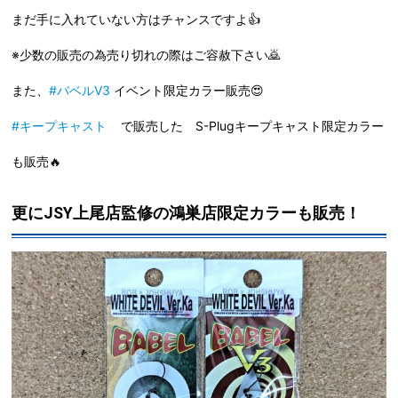
まだ手に入れていない方はチャンスですよ👍
※少数の販売の為売り切れの際はご容赦下さい🙇
また、
#バベルV3
イベント限定カラー販売😍
#キープキャスト
で販売した S-Plugキープキャスト限定カラー
も販売🔥
更にJSY上尾店監修の鴻巣店限定カラーも販売！