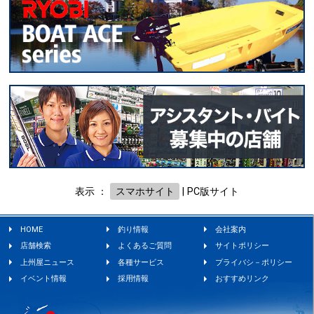
表示 ：
スマホサイト
|
PC版サイト
HOME
釣り情報
会社案内
店舗検索
よくあるご質問
サイトポリシー
上州屋ニュース
各種サービス
プライバシ－ポリシー
イベント情報
採用情報
おすすめリンク