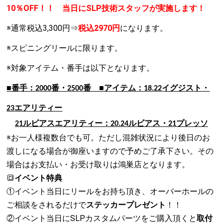
10％OFF！！ 当日にSLP技術スタッフが実施します！
※通常税込3,300円⇒
税込2970円
になります。
※スピニングリールに限ります。
※対象アイテム・番手は以下となります。
■番手：
番・
番 ■アイテム：
イグジスト・
2000
2500
18.22
エアリティー
23
ルビアスエアリティー：
ルビアス・
プレッソ
21
20.24
21
※お一人様複数台でも可。ただし混雑状況により後日のお
渡しになる場合が御座いますので予めご了承下さい。その
場合はお支払い・お受け取りは鴻巣店となります。
🔳
イベント特典
①イベント当日にリールをお持ち頂き、オーバーホールの
ご相談をされるだけで
ステッカープレゼント
！！
②イベント当日にSLPカスタムパーツをご購入頂くと
取付