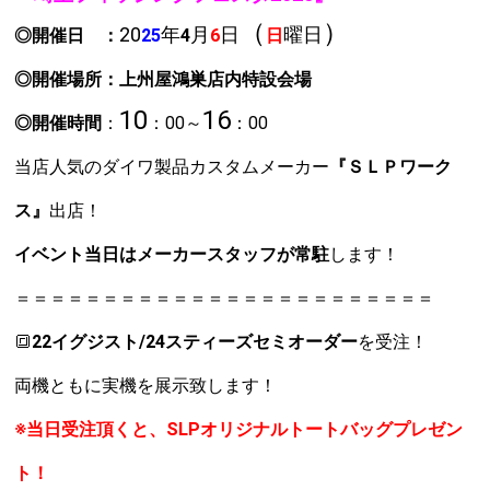
（
）
20
年
月
日
曜日
◎開催日 ：
25
4
6
日
◎開催場所：上州屋鴻巣店内
特設会場
10
16
◎開催時間
：
：00～
：00
当店人気のダイワ製品カスタムメーカー
『ＳＬＰワーク
ス』
出店！
イベント当日はメーカースタッフが常駐
します！
＝＝＝＝＝＝＝＝＝＝＝＝＝＝＝＝＝＝＝＝＝＝＝＝
🔳
22イグジスト/24スティーズセミオーダー
を受注！
両機ともに実機を展示致します！
※当日受注頂くと、SLPオリジナルトートバッグプレゼン
ト！