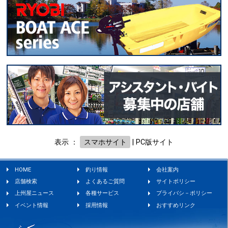
表示 ：
スマホサイト
|
PC版サイト
HOME
釣り情報
会社案内
店舗検索
よくあるご質問
サイトポリシー
上州屋ニュース
各種サービス
プライバシ－ポリシー
イベント情報
採用情報
おすすめリンク