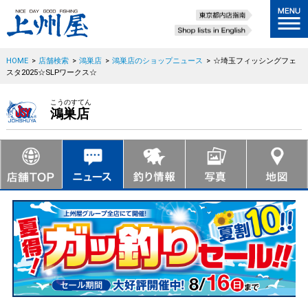
HOME
>
店舗検索
>
鴻巣店
>
鴻巣店のショップニュース
>
☆埼玉フィッシングフェ
スタ2025☆SLPワークス☆
こうのすてん
鴻巣店