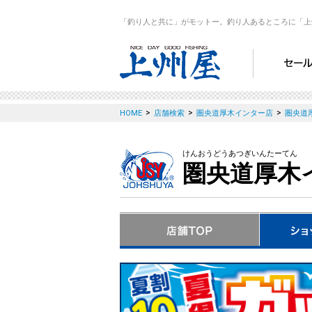
「釣り人と共に」がモットー。釣り人あるところに「上
>
>
>
HOME
店舗検索
圏央道厚木インター店
圏央道
けんおうどうあつぎいんたーてん
圏央道厚木