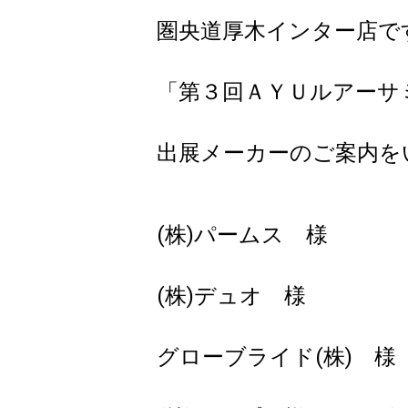
圏央道厚木インター店で
「第３回ＡＹＵルアーサ
出展メーカーのご案内を
(株)パームス 様
(株)デュオ 様
グローブライド(株) 様