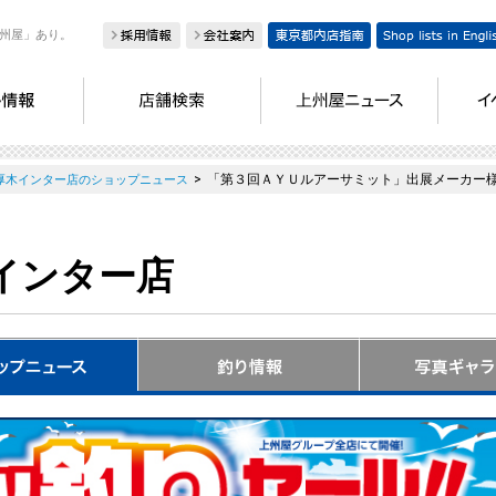
州屋」あり。
>
「第３回ＡＹＵルアーサミット」出展メーカー
厚木インター店のショップニュース
インター店