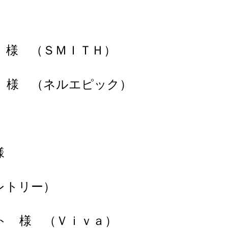
 様 （ＳＭＩＴＨ）
ス 様 （ネルエピック）
様
レトリー）
ト 様 （Ｖｉｖａ）