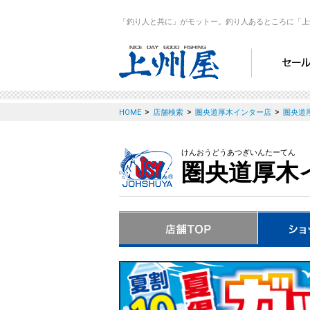
「釣り人と共に」がモットー。釣り人あるところに「上
>
>
>
HOME
店舗検索
圏央道厚木インター店
圏央道
けんおうどうあつぎいんたーてん
圏央道厚木