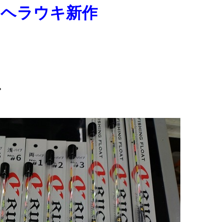
 ヘラウキ新作
。