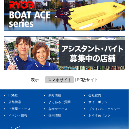
表示 ：
スマホサイト
|
PC版サイト
HOME
釣り情報
会社案内
店舗検索
よくあるご質問
サイトポリシー
上州屋ニュース
各種サービス
プライバシ－ポリシー
イベント情報
採用情報
おすすめリンク