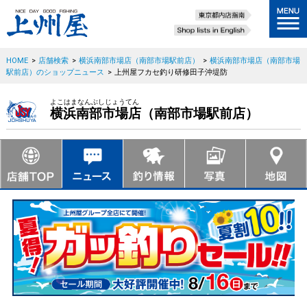
HOME
>
店舗検索
>
横浜南部市場店（南部市場駅前店）
>
横浜南部市場店（南部市場
駅前店）のショップニュース
>
上州屋フカセ釣り研修田子沖堤防
よこはまなんぶしじょうてん
横浜南部市場店（南部市場駅前店）