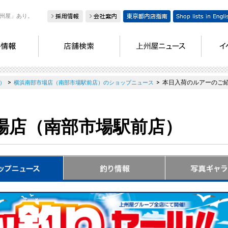
州屋」あり。
>
>
本日入荷のルアーのご
）
横浜南部市場店（南部市場駅前店）のショップニュース
場店（南部市場駅前店）