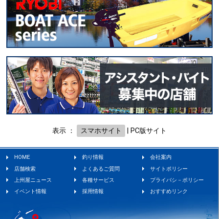
表示 ：
スマホサイト
|
PC版サイト
HOME
釣り情報
会社案内
店舗検索
よくあるご質問
サイトポリシー
上州屋ニュース
各種サービス
プライバシ－ポリシー
イベント情報
採用情報
おすすめリンク