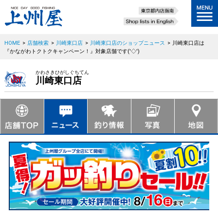
HOME
>
店舗検索
>
川崎東口店
>
川崎東口店のショップニュース
>
川崎東口店は
『かながわトクトクキャンペーン！』対象店舗です('◇')ゞ
かわさきひがしぐちてん
川崎東口店