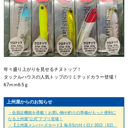
年々盛り上がりを見せるチヌトップ！
タックルハウスの人気トップのリミテッドカラー登場！
67ｍｍ6.5ｇ
上州屋からのお知らせ
・会員証機能を搭載！お買い物や釣りの準備がもっと便利に
なる上州屋“公式”アプリ登場！
・【上州屋メンバーズカード】毎月5の付く日と30日（5日、