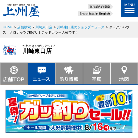
HOME
>
店舗検索
>
川崎東口店
>
川崎東口店のショップニュース
>
タックルハウ
ス クロナッツCR67リミテッドカラー入荷です！
かわさきひがしぐちてん
川崎東口店