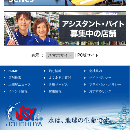
表示 ：
スマホサイト
|
PC版サイト
HOME
釣り情報
会社案内
店舗検索
よくあるご質問
サイトポリシー
上州屋ニュース
各種サービス
プライバシ－ポリシー
イベント情報
採用情報
おすすめリンク