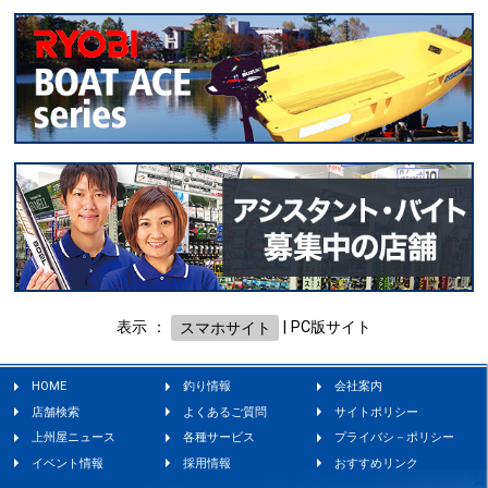
表示 ：
スマホサイト
|
PC版サイト
HOME
釣り情報
会社案内
店舗検索
よくあるご質問
サイトポリシー
上州屋ニュース
各種サービス
プライバシ－ポリシー
イベント情報
採用情報
おすすめリンク