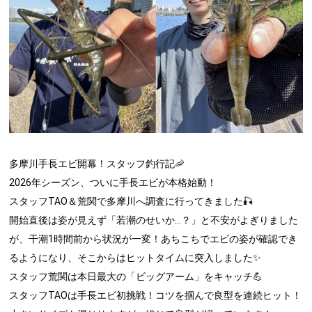
多摩川手長エビ開幕！スタッフ釣行記🦐
2026年シーズン、ついに手長エビが本格始動！
スタッフTAO＆荒関で多摩川へ調査に行ってきました🎣
開始直後は姿が見えず「若潮のせいか…？」と不安がよぎりました
が、干潮1時間前から状況が一変！あちこちでエビの姿が確認でき
るようになり、そこからはヒットタイムに突入しました✨
スタッフ荒関は本日最大の「ビッグアーム」をキャッチ💪
スタッフTAOは手長エビ初挑戦！コツを掴んで良型を連続ヒット！