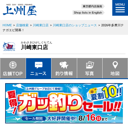
HOME
>
店舗検索
>
川崎東口店
>
川崎東口店のショップニュース
>
2026年多摩川テ
ナガエビ開幕！
かわさきひがしぐちてん
川崎東口店