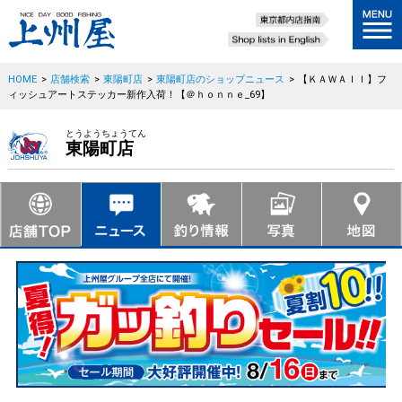
HOME
>
店舗検索
>
東陽町店
>
東陽町店のショップニュース
>
【ＫＡＷＡＩＩ】フ
ィッシュアートステッカー新作入荷！【＠ｈｏｎｎｅ_69】
とうようちょうてん
東陽町店