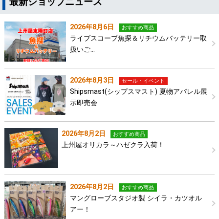
最新ショップニュース
2026年8月6日
おすすめ商品
ライブスコープ魚探＆リチウムバッテリー取
扱いご…
2026年8月3日
セール・イベント
Shipsmast(シップスマスト) 夏物アパレル展
示即売会
2026年8月2日
おすすめ商品
上州屋オリカラ～ハゼクラ入荷！
2026年8月2日
おすすめ商品
マングローブスタジオ製 シイラ・カツオル
アー！