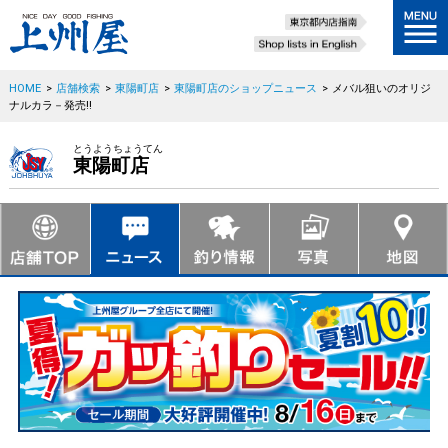
HOME
>
店舗検索
>
東陽町店
>
東陽町店のショップニュース
>
メバル狙いのオリジ
ナルカラ－発売!!
とうようちょうてん
東陽町店