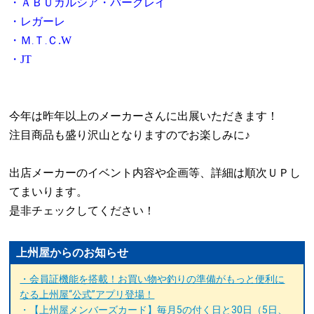
・ＡＢＵガルシア・バークレイ
・レガーレ
・Ｍ
Ｔ
Ｃ
.W
.
.
・
JT
今年は昨年以上のメーカーさんに出展いただきます！
注目商品も盛り沢山となりますのでお楽しみに
♪
出店メーカーのイベント内容や企画等、詳細は順次ＵＰし
てまいります。
是非チェックしてください！
上州屋からのお知らせ
・会員証機能を搭載！お買い物や釣りの準備がもっと便利に
なる上州屋“公式”アプリ登場！
・【上州屋メンバーズカード】毎月5の付く日と30日（5日、