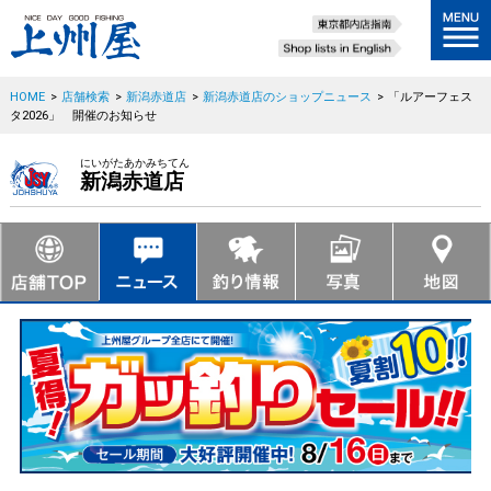
HOME
>
店舗検索
>
新潟赤道店
>
新潟赤道店のショップニュース
>
「ルアーフェス
タ2026」 開催のお知らせ
にいがたあかみちてん
新潟赤道店