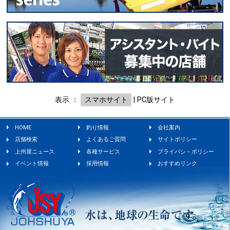
表示 ：
スマホサイト
|
PC版サイト
HOME
釣り情報
会社案内
店舗検索
よくあるご質問
サイトポリシー
上州屋ニュース
各種サービス
プライバシ－ポリシー
イベント情報
採用情報
おすすめリンク