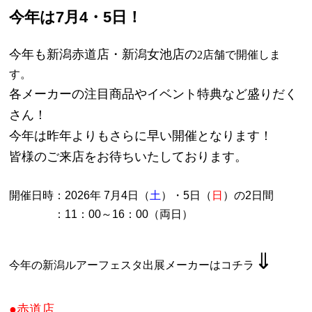
今年は
7
月
4
・
5
日！
今年も新潟赤道店・新潟女池店の
2
店舗で開催しま
す。
各メーカーの注目商品やイベント特典など盛りだく
さん！
今年は昨年よりもさらに早い開催となります！
皆様のご来店をお待ちいたしております。
開催日時：
2026
年
7
月
4
日（
土
）
・
5
日（
日
）の
2
日間
：
11
：
00
～
16
：
00
（両日）
⇓
今年の新潟ルアーフェスタ出展メーカーはコチラ
●
赤道店