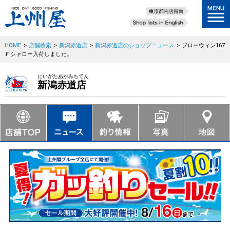
HOME
>
店舗検索
>
新潟赤道店
>
新潟赤道店のショップニュース
>
ブローウィン167
Ｆシャロー入荷しました。
にいがたあかみちてん
新潟赤道店