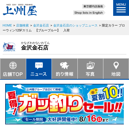
HOME
>
店舗検索
>
金沢金石店
>
金沢金石店のショップニュース
>
限定カラー ブロ
ーウィン125Fスリム 【ブルーブルー】 入荷
かなざわかないわてん
金沢金石店