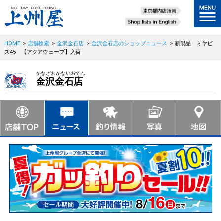
HOME
>
店舗検索
>
金沢金石店
>
金沢金石店のショップニュース
>
新製品 ミヤビ
ス45 【アクアウェーブ】入荷
かなざわかないわてん
金沢金石店