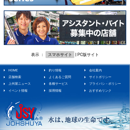
表示 ：
スマホサイト
|
PC版サイト
HOME
釣り情報
会社案内
店舗検索
よくあるご質問
サイトポリシー
上州屋ニュース
各種サービス
プライバシ－ポリシー
イベント情報
採用情報
おすすめリンク