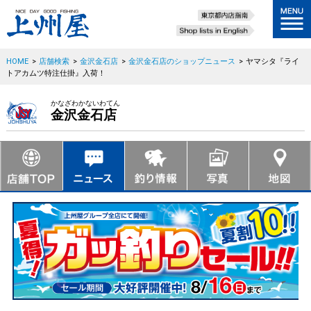
HOME
>
店舗検索
>
金沢金石店
>
金沢金石店のショップニュース
>
ヤマシタ『ライ
トアカムツ特注仕掛』入荷！
かなざわかないわてん
金沢金石店