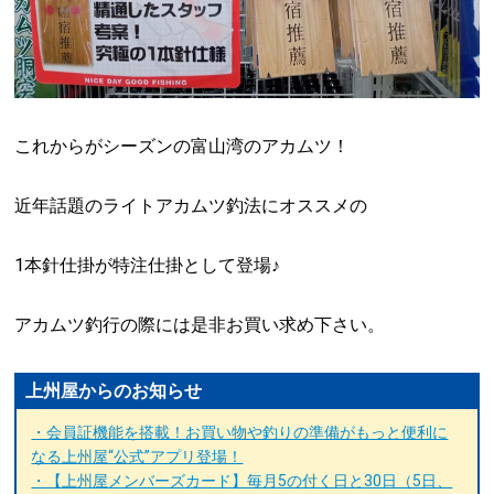
これからがシーズンの富山湾のアカムツ！
近年話題のライトアカムツ釣法にオススメの
1本針仕掛が特注仕掛として登場♪
アカムツ釣行の際には是非お買い求め下さい。
上州屋からのお知らせ
・会員証機能を搭載！お買い物や釣りの準備がもっと便利に
なる上州屋“公式”アプリ登場！
・【上州屋メンバーズカード】毎月5の付く日と30日（5日、