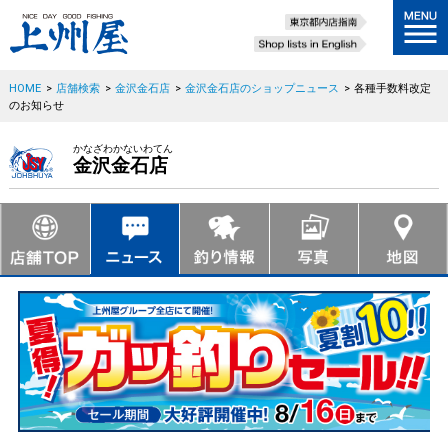
HOME
>
店舗検索
>
金沢金石店
>
金沢金石店のショップニュース
>
各種手数料改定
のお知らせ
かなざわかないわてん
金沢金石店