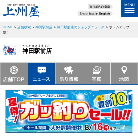
HOME
>
店舗検索
>
神田駅前店
>
神田駅前店のショップニュース
>
ボトムアップ
便！
かんだえきまえてん
神田駅前店