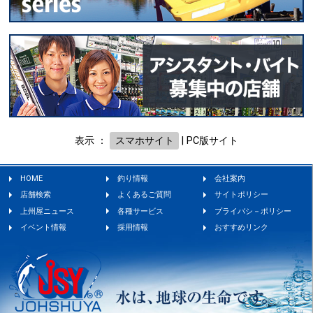
表示 ：
スマホサイト
|
PC版サイト
HOME
釣り情報
会社案内
店舗検索
よくあるご質問
サイトポリシー
上州屋ニュース
各種サービス
プライバシ－ポリシー
イベント情報
採用情報
おすすめリンク