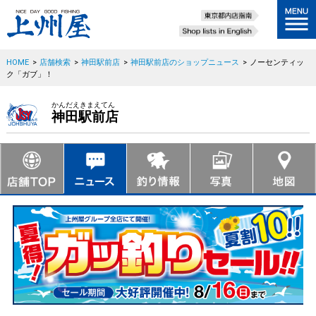
HOME
>
店舗検索
>
神田駅前店
>
神田駅前店のショップニュース
>
ノーセンティッ
ク「ガブ」！
かんだえきまえてん
神田駅前店