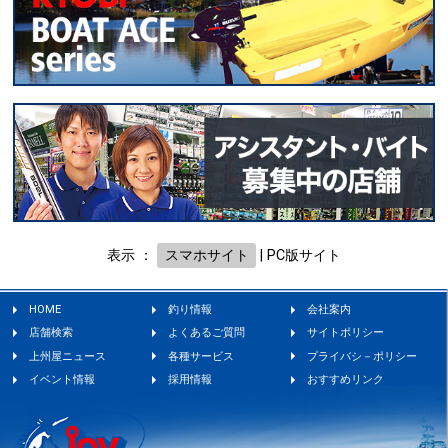
表示 ：
スマホサイト
|
PC版サイト
HOME
釣り情報
会社案内
店舗検索
よくあるご質問
サイトポリシー
上州屋ニュース
各種サービス
プライバシ－ポリシー
イベント情報
採用情報
おすすめリンク