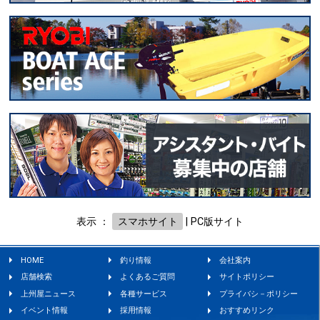
表示 ：
スマホサイト
|
PC版サイト
HOME
釣り情報
会社案内
店舗検索
よくあるご質問
サイトポリシー
上州屋ニュース
各種サービス
プライバシ－ポリシー
イベント情報
採用情報
おすすめリンク