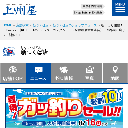
HOME
>
店舗検索
>
新つくば店
>
新つくば店のショップニュース
>
明日より開催！
6/12~6/21【KEITECHケイテック・カスタムロッド全機種展示受注会】〔首都圏６店リ
レー開催！〕
しんつくばてん
新つくば店