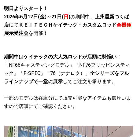
明日よりスタート！
2026年6月12日(金)～21日(
日
)
の期間中、
上州屋新つくば
店
にて
ＫＥＩＴＥＣＨケイテック・カスタムロッド
全機種
展示受注会
を開催！
期間中はケイテックの大人気ロッドが店頭に勢揃い！
「NF66キャスティングモデル」「NF76フリッピンスティ
ック」「F-SPEC」「76（ナナロク）」
全シリーズをフル
ラインナップで一堂に展示
してご注文を承ります。
一部のモデルは在庫分にて販売可能なアイテムも御座いま
すので店頭にてご確認ください。