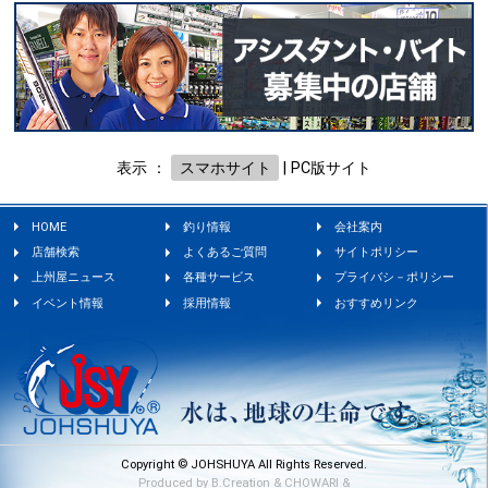
表示 ：
スマホサイト
|
PC版サイト
HOME
釣り情報
会社案内
店舗検索
よくあるご質問
サイトポリシー
上州屋ニュース
各種サービス
プライバシ－ポリシー
イベント情報
採用情報
おすすめリンク
Copyright © JOHSHUYA All Rights Reserved.
Produced by
B.Creation
&
CHOWARI
&