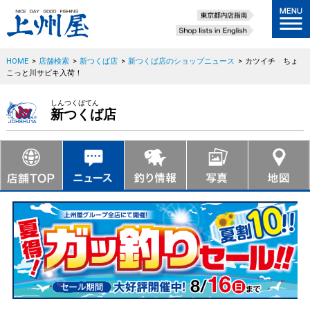
HOME
>
店舗検索
>
新つくば店
>
新つくば店のショップニュース
>
カツイチ ちょ
こっと川サビキ入荷！
しんつくばてん
新つくば店