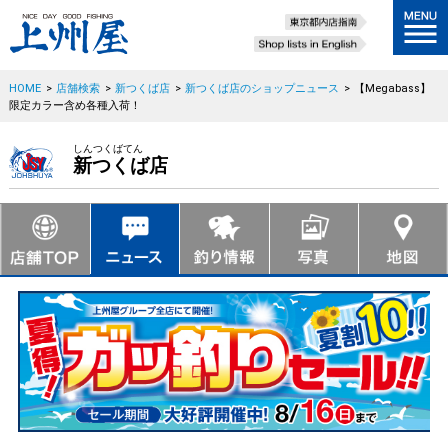
HOME
>
店舗検索
>
新つくば店
>
新つくば店のショップニュース
>
【Megabass】
限定カラー含め各種入荷！
しんつくばてん
新つくば店