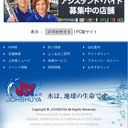
表示 ：
スマホサイト
|
PC版サイト
HOME
釣り情報
会社案内
店舗検索
よくあるご質問
サイトポリシー
上州屋ニュース
各種サービス
プライバシ－ポリシー
イベント情報
採用情報
おすすめリンク
Copyright © JOHSHUYA All Rights Reserved.
Produced by
B.Creation
&
CHOWARI
&
FISHING JAPAN
&
FISH
&
FUNEMAGA
&
TIDE GRAPH
seabass
eging
ajing
bassfishing
shorejigging