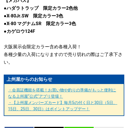
【メガバス】
●ハダラトラップ 限定カラー2色他
●X-80Jr.SW 限定カラー3色
●X-80 マグナムSR 限定カラー3色
●カゲロウ124F
大阪展示会限定カラー含め各種入荷！
各種少量の入荷になりますので売り切れの際はご了承下さ
い。
上州屋からのお知らせ
・会員証機能を搭載！お買い物や釣りの準備がもっと便利に
なる上州屋“公式”アプリ登場！
・【上州屋メンバーズカード】毎月5の付く日と30日（5日、
15日、25日、30日）はポイントアップデー！