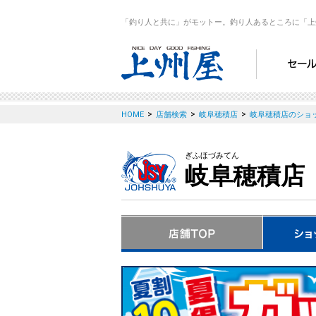
「釣り人と共に」がモットー。釣り人あるところに「上
>
>
>
HOME
店舗検索
岐阜穂積店
岐阜穂積店のショ
ぎふほづみてん
岐阜穂積店