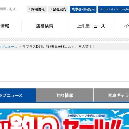
州屋」あり。
>
ラプラスD61L『戦鬼丸AGSコルク』再入荷！！
ップニュース