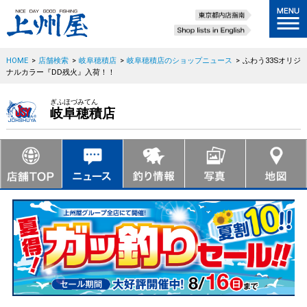
HOME
>
店舗検索
>
岐阜穂積店
>
岐阜穂積店のショップニュース
>
ふわう33Sオリジ
ナルカラー『DD残火』入荷！！
ぎふほづみてん
岐阜穂積店