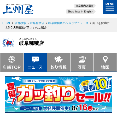
HOME
>
店舗検索
>
岐阜穂積店
>
岐阜穂積店のショップニュース
>
釣りを快適に！
「J.S CLUB偏光グラス」のご紹介！
ぎふほづみてん
岐阜穂積店