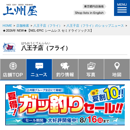
HOME
>
店舗検索
>
八王子店（フライ）
>
八王子店（フライ）のショップニュース
>
★2026年 NEW★【NEL-EPIC シームレス セミドライソックス】
はちおうじてんふらい
八王子店（フライ）