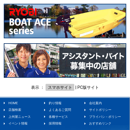
表示 ：
スマホサイト
|
PC版サイト
HOME
釣り情報
会社案内
店舗検索
よくあるご質問
サイトポリシー
上州屋ニュース
各種サービス
プライバシ－ポリシー
イベント情報
採用情報
おすすめリンク