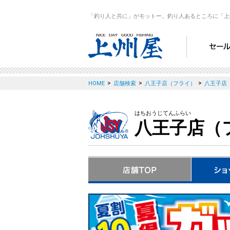
「釣り人と共に」がモットー。釣り人あるところに「上
>
>
>
HOME
店舗検索
八王子店（フライ）
八王子店
はちおうじてんふらい
八王子店（