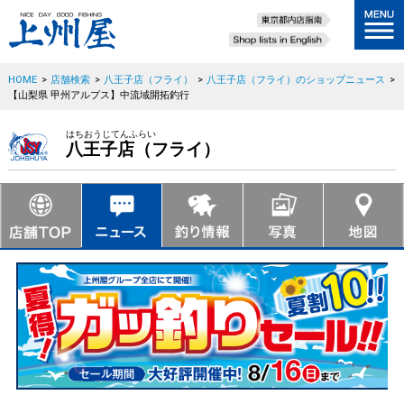
HOME
>
店舗検索
>
八王子店（フライ）
>
八王子店（フライ）のショップニュース
>
【山梨県 甲州アルプス】中流域開拓釣行
はちおうじてんふらい
八王子店（フライ）