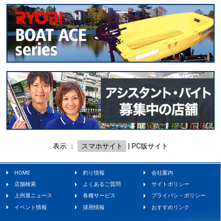
表示 ：
スマホサイト
|
PC版サイト
HOME
釣り情報
会社案内
店舗検索
よくあるご質問
サイトポリシー
上州屋ニュース
各種サービス
プライバシ－ポリシー
イベント情報
採用情報
おすすめリンク