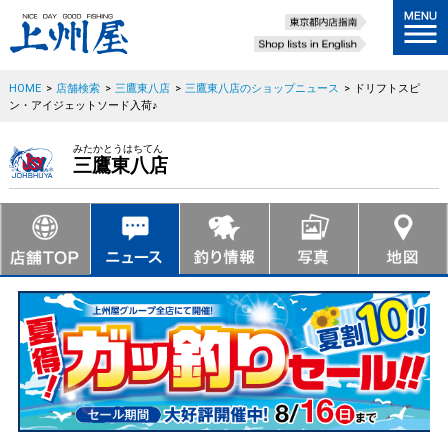
HOME
>
店舗検索
>
三鷹東八店
>
三鷹東八店のショップニュース
>
ドリフトスピ
ン・アイジェットソード入荷♪
みたかとうはちてん
三鷹東八店