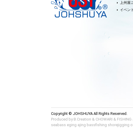
上州屋
イベン
Copyright © JOHSHUYA All Rights Reserved.
Produced by
B.Creation
&
CHOWARI
&
FISHING
seabass
eging
ajing
bassfishing
shorejigging
o