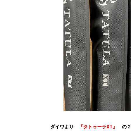
ダイワより
『タトゥーラXT』
の２