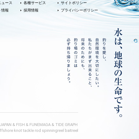
ニュース
各種サービス
サイトポリシー
ト情報
採用情報
プライバシーポリシー
 JAPAN
&
FISH
&
FUNEMAGA
&
TIDE GRAPH
ffshore
knot
tackle
rod
spinningreel
baitreel