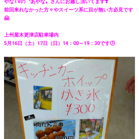
やなTVの〝あやな〟さんにお越し頂いてます❣️
前回来れなかった方々やスイーツ系に目が無い方必見です
🤗
上州屋木更津店駐車場内
5月16日（土）17日（日）14：00～19：30です🕒