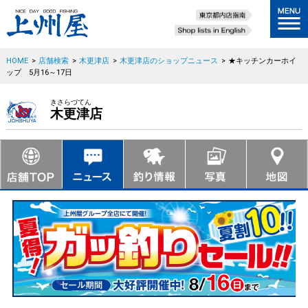
HOME
>
店舗検索
>
木更津店
>
木更津店のショップニュース
>
★キッチンカーホイ
ップ 5月16～17日
きさらづてん
木更津店