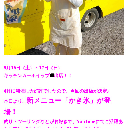
5月16日（土）・17日（日）
キッチンカーホイップ
🚚
出店！！
4月に開催し大好評でしたので、今回の出店が決定♪
新メニュー「かき氷」が登
本日より、
場！
釣り・ツーリングなどがお好きで、YouTubeにてご活躍あ