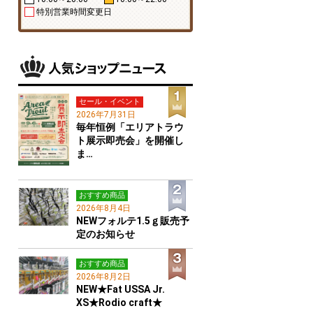
特別営業時間変更日
セール・イベント
2026年7月31日
毎年恒例「エリアトラウ
ト展示即売会」を開催し
ま…
おすすめ商品
2026年8月4日
NEWフォルテ1.5ｇ販売予
定のお知らせ
おすすめ商品
2026年8月2日
NEW★Fat USSA Jr.
XS★Rodio craft★