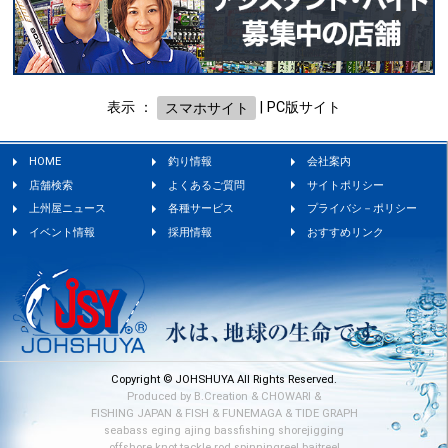
表示 ：
スマホサイト
|
PC版サイト
HOME
釣り情報
会社案内
店舗検索
よくあるご質問
サイトポリシー
上州屋ニュース
各種サービス
プライバシ－ポリシー
イベント情報
採用情報
おすすめリンク
Copyright © JOHSHUYA All Rights Reserved.
Produced by
B.Creation
&
CHOWARI
&
FISHING JAPAN
&
FISH
&
FUNEMAGA
&
TIDE GRAPH
seabass
eging
ajing
bassfishing
shorejigging
offshore
knot
tackle
rod
spinningreel
baitreel