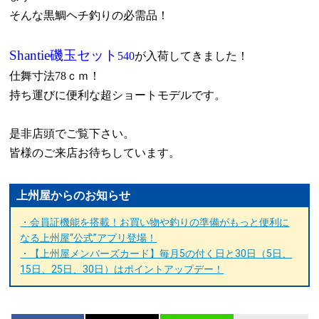
そんな黒鯛ヘチ釣りの必需品！
Shantie
磯玉セット
540
が入荷してきました！
仕舞寸法
78
ｃｍ！
持ち運びに便利な超ショートモデルです。
是非店頭でご覧下さい。
皆様のご来店お待ちしています。
上州屋からのお知らせ
・会員証機能を搭載！お買い物や釣りの準備がもっと便利に
なる上州屋“公式”アプリ登場！
・【上州屋メンバーズカード】毎月5の付く日と30日（5日、
15日、25日、30日）はポイントアップデー！