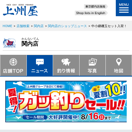
HOME
>
店舗検索
>
関内店
>
関内店のショップニュース
>
中小継磯玉セット入荷！
かんないてん
関内店