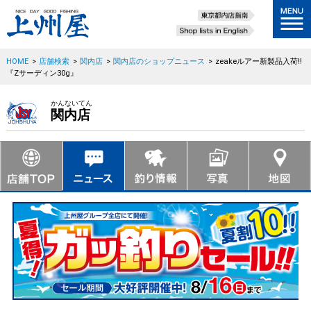
HOME
>
店舗検索
>
関内店
>
関内店のショップニュース
>
zeakeルアー新製品入荷!!
『Zサーディン30g』
かんないてん
関内店