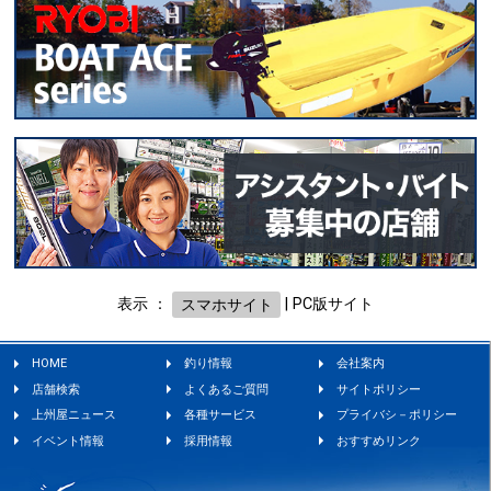
表示 ：
スマホサイト
|
PC版サイト
HOME
釣り情報
会社案内
店舗検索
よくあるご質問
サイトポリシー
上州屋ニュース
各種サービス
プライバシ－ポリシー
イベント情報
採用情報
おすすめリンク