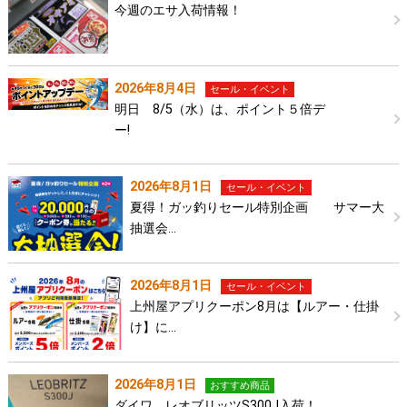
今週のエサ入荷情報！
2026年8月4日
セール・イベント
明日 8/5（水）は、ポイント５倍デ
ー!
2026年8月1日
セール・イベント
夏得！ガッ釣りセール特別企画 サマー大
抽選会…
2026年8月1日
セール・イベント
上州屋アプリクーポン8月は【ルアー・仕掛
け】に…
2026年8月1日
おすすめ商品
ダイワ レオブリッツS300J入荷！