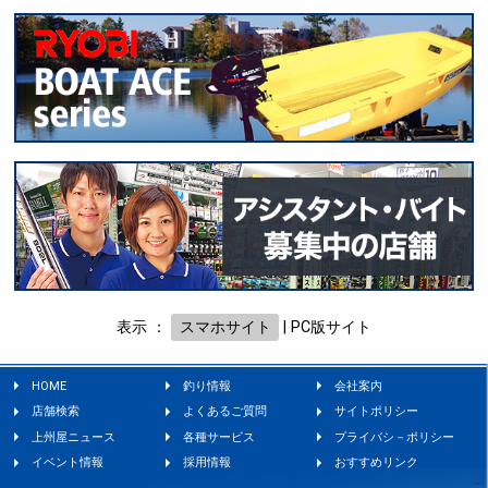
表示 ：
スマホサイト
|
PC版サイト
HOME
釣り情報
会社案内
店舗検索
よくあるご質問
サイトポリシー
上州屋ニュース
各種サービス
プライバシ－ポリシー
イベント情報
採用情報
おすすめリンク