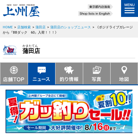
HOME
>
店舗検索
>
蒲田店
>
蒲田店のショップニュース
>
《ポジドライブガレージ
から『BBダック 60』入荷！！！》
かまたてん
蒲田店