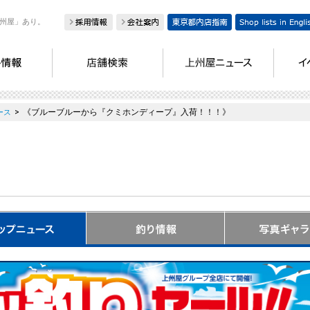
州屋」あり。
>
《ブルーブルーから『クミホンディープ』入荷！！！》
ース