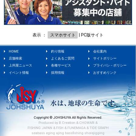
表示 ：
スマホサイト
|
PC版サイト
HOME
釣り情報
会社案内
店舗検索
よくあるご質問
サイトポリシー
上州屋ニュース
各種サービス
プライバシ－ポリシー
イベント情報
採用情報
おすすめリンク
Copyright © JOHSHUYA All Rights Reserved.
Produced by
B.Creation
&
CHOWARI
&
FISHING JAPAN
&
FISH
&
FUNEMAGA
&
TIDE GRAPH
seabass
eging
ajing
bassfishing
shorejigging