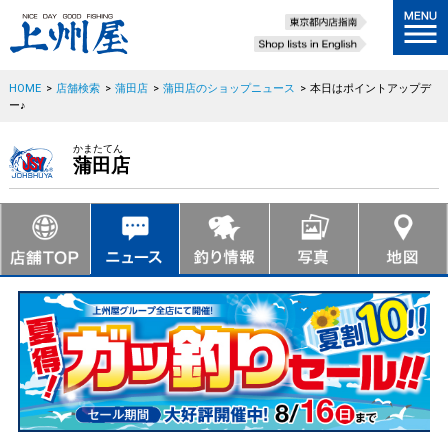
HOME
>
店舗検索
>
蒲田店
>
蒲田店のショップニュース
>
本日はポイントアップデ
ー♪
かまたてん
蒲田店