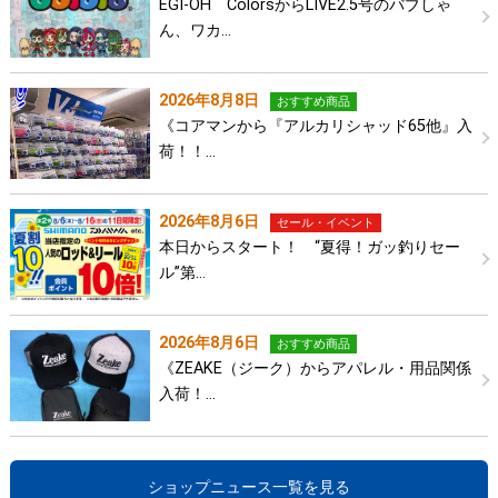
EGI-OH ColorsからLIVE2.5号のバブしゃ
ん、ワカ…
2026年8月8日
おすすめ商品
《コアマンから『アルカリシャッド65他』入
荷！！…
2026年8月6日
セール・イベント
本日からスタート！ “夏得！ガッ釣りセー
ル”第…
2026年8月6日
おすすめ商品
《ZEAKE（ジーク）からアパレル・用品関係
入荷！…
ショップニュース一覧を見る