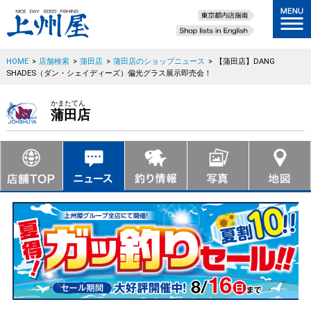
HOME
>
店舗検索
>
蒲田店
>
蒲田店のショップニュース
>
【蒲田店】DANG
SHADES（ダン・シェイディーズ）偏光グラス展示即売会！
かまたてん
蒲田店