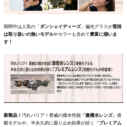
期間中は人気の「
ダンシェイディーズ
」偏光グラスが
普段
は取り扱いの無いモデル
やカラーも含めて
豊富に揃いま
す！
新製品！
汚れバリア！脅威の撥水性能『
激撥水レンズ
』搭
載モデルや、半永久的に曇り止め効果が続く『
プレミアム