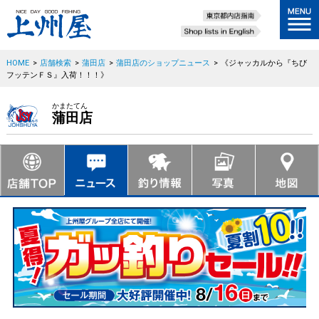
HOME
>
店舗検索
>
蒲田店
>
蒲田店のショップニュース
>
《ジャッカルから『ちび
フッテンＦＳ』入荷！！！》
かまたてん
蒲田店