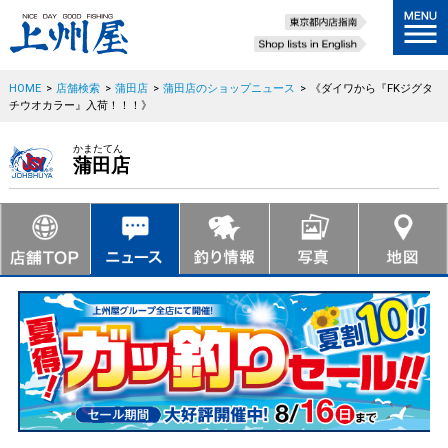
HOME
>
店舗検索
>
蒲田店
>
蒲田店のショップニュース
>
《ダイワから『FKジグタ
チウオカラー』入荷！！！》
かまたてん
蒲田店